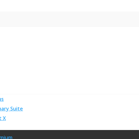
us
ary Suite
t X
emium