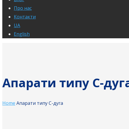
Про нас
Контакти
UA
English
Апарати типу C-дуг
Home
Апарати типу C-дуга