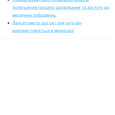
полегшення процесу архівування та доступу до
медичних зображень.
Денситометр: що це і для чого він
використовується в медицині
office@irismed.com.ua
+38 (044) 353 00 19
+38 (032) 253 00 19
вул.
Пилипа Орлика, 2
Львів, Україна