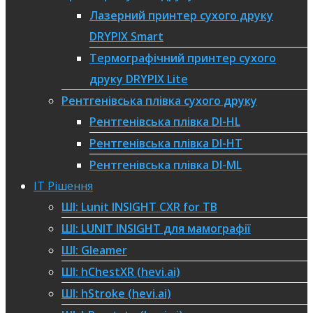
Лазерний принтер сухого друку
DRYPIX Smart
Термографічний принтер сухого
друку DRYPIX Lite
Рентгенівська плівка сухого друку
Рентгенівська плівка DI-HL
Рентгенівська плівка DI-HT
Рентгенівська плівка DI-ML
IT Рішення
ШІ: Lunit INSIGHT CXR for TB
ШІ: LUNIT INSIGHT для мамографії
ШІ: Gleamer​
ШІ: hChestXR (hevi.ai)
ШІ: hStroke (hevi.ai)