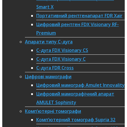
Smart X
Портативний рентгенапарат FDR Xair
Цифровий рентген FDX Visionary RF-
Premium
Апарати типу C-дуга
С-дуга FDX Visionary CS
С-дуга FDX Visionary C
С-дуга FDR Cross
Цифрові мамографи
Цифровий мамограф Amulet Innovality
Цифровий мамографічний апарат
AMULET Sophinity
Комп’ютерні томографи
Комп’ютерний томограф Supria 32