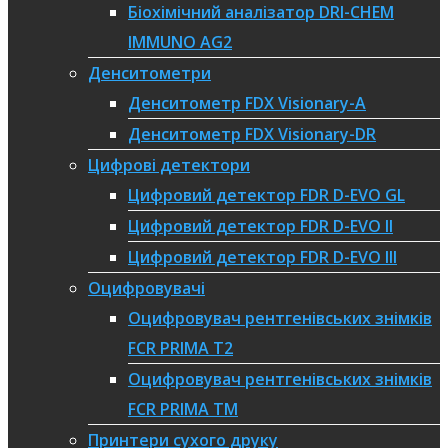
Біохімічний аналізатор DRI-CHEM
IMMUNO AG2
Денситометри
Денситометр FDX Visionary-A
Денситометр FDX Visionary-DR
Цифрові детектори
Цифровий детектор FDR D-EVO GL
Цифровий детектор FDR D-EVO II
Цифровий детектор FDR D-EVO III
Оцифровувачі
Оцифровувач рентгенівських знімків
FCR PRIMA T2
Оцифровувач рентгенівських знімків
FCR PRIMA TM
Принтери сухого друку