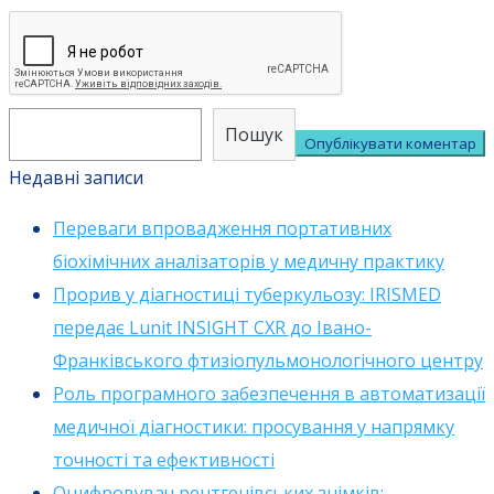
Пошук
Пошук
Недавні записи
Переваги впровадження портативних
біохімічних аналізаторів у медичну практику
Прорив у діагностиці туберкульозу: IRISMED
передає Lunit INSIGHT CXR до Івано-
Франківського фтизіопульмонологічного центру
Роль програмного забезпечення в автоматизації
медичної діагностики: просування у напрямку
точності та ефективності
Оцифровувач рентгенівських знімків: