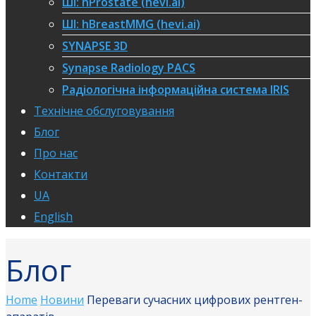
ШІ: hProstate (hevi.ai)
ШІ: hBreastMMG (hevi.ai)
SYNAPSE 3D
Synapse Radiology PACS
Радіологічна інформаційна система IRIS
Технічне обслуговування
Блог
Про нас
Контакти
UA
English
Блог
Home
Новини
Переваги сучасних цифрових рентген-